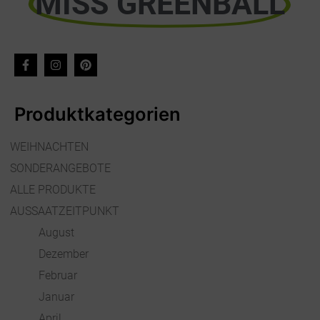
MISS GREENBALL
Produktkategorien
WEIHNACHTEN
SONDERANGEBOTE
ALLE PRODUKTE
AUSSAATZEITPUNKT
August
Dezember
Februar
Januar
April