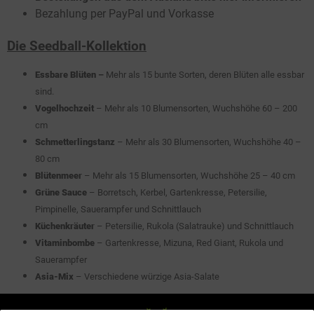
Bezahlung per PayPal und Vorkasse
Die Seedball-Kollektion
Essbare Blüten
–
Mehr als 15 bunte Sorten, deren Blüten alle essbar
sind.
Vogelhochzeit
– Mehr als 10 Blumensorten, Wuchshöhe 60 – 200
cm
Schmetterlingstanz
– Mehr als 30 Blumensorten, Wuchshöhe 40 –
80 cm
Blütenmeer
– Mehr als 15 Blumensorten, Wuchshöhe 25 – 40 cm
Grüne Sauce
– Borretsch, Kerbel, Gartenkresse, Petersilie,
Pimpinelle, Sauerampfer und Schnittlauch
Küchenkräuter
– Petersilie, Rukola (Salatrauke) und Schnittlauch
Vitaminbombe
– Gartenkresse, Mizuna, Red Giant, Rukola und
Sauerampfer
Asia-Mix
– Verschiedene würzige Asia-Salate