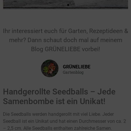
Für Hochzeiten &
Feiern
Ihr interessiert euch für Garten, Rezeptideen &
mehr? Dann schaut doch mal auf meinem
Gastgeschenk für die Hochzeit, den
Blog GRÜNELIEBE vorbei!
Geburtstag, die Taufe oder einen
anderen Anlass.
GRÜNELIEBE
Gartenblog
Hier klicken
Handgerollte Seedballs – Jede
Samenbombe ist ein Unikat!
Die Seedballs werden handgerollt mit viel Liebe. Jeder
Seedball ist ein Unikat und hat einen Durchmesser von ca. 2
– 2,5 cm. Alle Seedballs enthalten zahlreiche Samen.