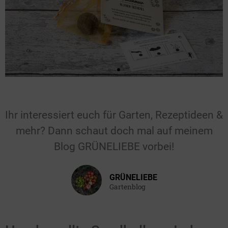
Für Hochzeiten &
Feiern
Ihr interessiert euch für Garten, Rezeptideen &
mehr? Dann schaut doch mal auf meinem
Gastgeschenk für die Hochzeit, den
Blog GRÜNELIEBE vorbei!
Geburtstag, die Taufe oder einen
anderen Anlass.
GRÜNELIEBE
Hier klicken
Gartenblog