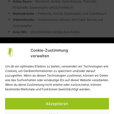
Grüne Sauce
– Borretsch, Kerbel, Gartenkresse, Petersilie,
Pimpinelle, Sauerampfer und Schnittlauch
Küchenkräuter
– Petersilie, Rukola (Salatrauke) und Schnittlauch
Vitaminbombe
– Gartenkresse, Mizuna, Red Giant, Rukola und
Sauerampfer
Asia-Mix
– Verschiedene würzige Asia-Salate
Cookie-Zustimmung
verwalten
Um dir ein optimales Erlebnis zu bieten, verwenden wir Technologien wie
Cookies, um Geräteinformationen zu speichern und/oder darauf
Datenschutzerklärung
zuzugreifen. Wenn du diesen Technologien zustimmst, können wir Daten
wie das Surfverhalten oder eindeutige IDs auf dieser Website verarbeiten.
AGB
Wenn du deine Zustimmung nicht erteilst oder zurückziehst, können
bestimmte Merkmale und Funktionen beeinträchtigt werden.
Impressum
Akzeptieren
Widerrufsbelehrung
Cookie-Richtlinie (EU)