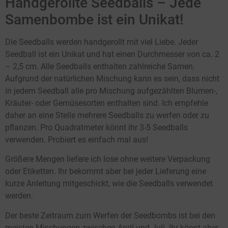
Handgerollte Seedballs – Jede
Samenbombe ist ein Unikat!
Die Seedballs werden handgerollt mit viel Liebe. Jeder
Seedball ist ein Unikat und hat einen Durchmesser von ca. 2
– 2,5 cm. Alle Seedballs enthalten zahlreiche Samen.
Aufgrund der natürlichen Mischung kann es sein, dass nicht
in jedem Seedball alle pro Mischung aufgezählten Blumen-,
Kräuter- oder Gemüsesorten enthalten sind. Ich empfehle
daher an eine Stelle mehrere Seedballs zu werfen oder zu
pflanzen. Pro Quadratmeter könnt ihr 3-5 Seedballs
verwenden. Probiert es einfach mal aus!
Größere Mengen liefere ich lose ohne weitere Verpackung
oder Etiketten. Ihr bekommt aber bei jeder Lieferung eine
kurze Anleitung mitgeschickt, wie die Seedballs verwendet
werden.
Der beste Zeitraum zum Werfen der Seedbombs ist bei den
meisten Mischungen zwischen April und Juli. Ihr könnt aber