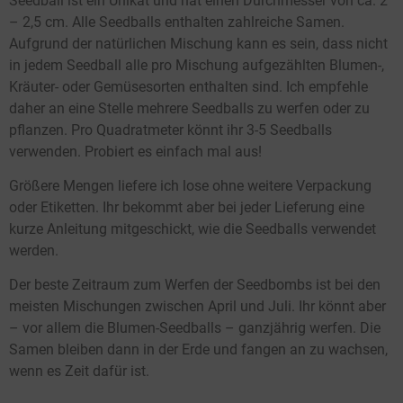
Seedball ist ein Unikat und hat einen Durchmesser von ca. 2
– 2,5 cm. Alle Seedballs enthalten zahlreiche Samen.
Aufgrund der natürlichen Mischung kann es sein, dass nicht
in jedem Seedball alle pro Mischung aufgezählten Blumen-,
Kräuter- oder Gemüsesorten enthalten sind. Ich empfehle
daher an eine Stelle mehrere Seedballs zu werfen oder zu
pflanzen. Pro Quadratmeter könnt ihr 3-5 Seedballs
verwenden. Probiert es einfach mal aus!
Größere Mengen liefere ich lose ohne weitere Verpackung
oder Etiketten. Ihr bekommt aber bei jeder Lieferung eine
kurze Anleitung mitgeschickt, wie die Seedballs verwendet
werden.
Der beste Zeitraum zum Werfen der Seedbombs ist bei den
meisten Mischungen zwischen April und Juli. Ihr könnt aber
– vor allem die Blumen-Seedballs – ganzjährig werfen. Die
Samen bleiben dann in der Erde und fangen an zu wachsen,
wenn es Zeit dafür ist.