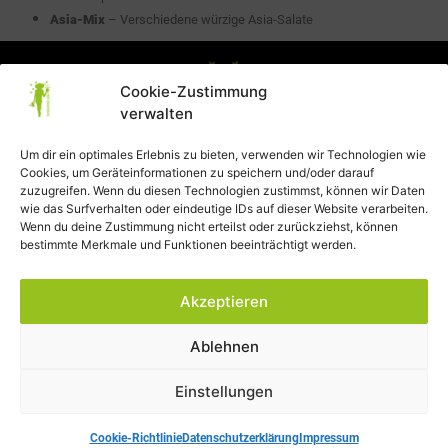
Asia-Mix
– Verschiedene würzige Asia-Salate
Cookie-Zustimmung
verwalten
Um dir ein optimales Erlebnis zu bieten, verwenden wir Technologien wie
Cookies, um Geräteinformationen zu speichern und/oder darauf
Datenschutzerklärung
zuzugreifen. Wenn du diesen Technologien zustimmst, können wir Daten
wie das Surfverhalten oder eindeutige IDs auf dieser Website verarbeiten.
AGB
Wenn du deine Zustimmung nicht erteilst oder zurückziehst, können
bestimmte Merkmale und Funktionen beeinträchtigt werden.
Impressum
Akzeptieren
Widerrufsbelehrung
Cookie-Richtlinie (EU)
Ablehnen
Einstellungen
Cookie-Richtlinie
Datenschutzerklärung
Impressum