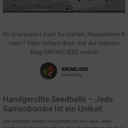
Für Hochzeiten &
Feiern
Ihr interessiert euch für Garten, Rezeptideen &
mehr? Dann schaut doch mal auf meinem
Gastgeschenk für die Hochzeit, den
Geburtstag, die Taufe oder einen
Blog GRÜNELIEBE vorbei!
anderen Anlass.
GRÜNELIEBE
Hier klicken
Gartenblog
Handgerollte Seedballs – Jede
Samenbombe ist ein Unikat!
Die Seedballs werden handgerollt mit viel Liebe. Jeder