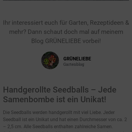
Für Hochzeiten &
Feiern
Ihr interessiert euch für Garten, Rezeptideen &
mehr? Dann schaut doch mal auf meinem
Gastgeschenk für die Hochzeit, den
Blog GRÜNELIEBE vorbei!
Geburtstag, die Taufe oder einen
anderen Anlass.
GRÜNELIEBE
Hier klicken
Gartenblog
Handgerollte Seedballs – Jede
Samenbombe ist ein Unikat!
Die Seedballs werden handgerollt mit viel Liebe. Jeder
Seedball ist ein Unikat und hat einen Durchmesser von ca. 2
– 2,5 cm. Alle Seedballs enthalten zahlreiche Samen.