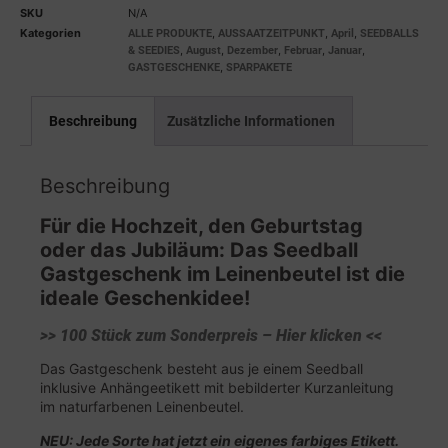
SKU
N/A
Kategorien
,
,
,
ALLE PRODUKTE
AUSSAATZEITPUNKT
April
SEEDBALLS
,
,
,
,
,
& SEEDIES
August
Dezember
Februar
Januar
,
GASTGESCHENKE
SPARPAKETE
Beschreibung
Zusätzliche Informationen
Beschreibung
Für die Hochzeit, den Geburtstag
oder das Jubiläum: Das Seedball
Gastgeschenk im Leinenbeutel ist die
ideale Geschenkidee!
>> 100 Stück zum Sonderpreis – Hier klicken <<
Das Gastgeschenk besteht aus je einem Seedball
inklusive Anhängeetikett mit bebilderter Kurzanleitung
im naturfarbenen Leinenbeutel.
NEU: Jede Sorte hat jetzt ein eigenes farbiges Etikett.