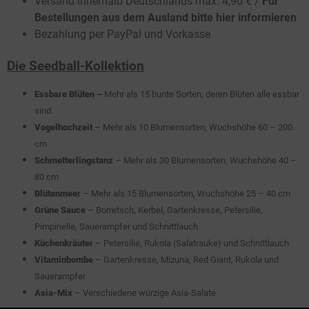
Versand innerhalb Deutschlands max. 4,90 € /
Für
Bestellungen aus dem Ausland bitte hier informieren
Bezahlung per PayPal und Vorkasse
Die Seedball-Kollektion
Essbare Blüten
–
Mehr als 15 bunte Sorten, deren Blüten alle essbar
sind.
Vogelhochzeit
– Mehr als 10 Blumensorten, Wuchshöhe 60 – 200
cm
Schmetterlingstanz
– Mehr als 30 Blumensorten, Wuchshöhe 40 –
80 cm
Blütenmeer
– Mehr als 15 Blumensorten, Wuchshöhe 25 – 40 cm
Grüne Sauce
– Borretsch, Kerbel, Gartenkresse, Petersilie,
Pimpinelle, Sauerampfer und Schnittlauch
Küchenkräuter
– Petersilie, Rukola (Salatrauke) und Schnittlauch
Vitaminbombe
– Gartenkresse, Mizuna, Red Giant, Rukola und
Sauerampfer
Asia-Mix
– Verschiedene würzige Asia-Salate