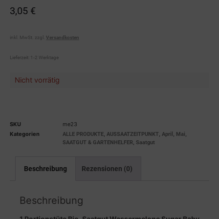
3,05
€
inkl. MwSt.
zzgl.
Versandkosten
Lieferzeit:
1-2 Werktage
Nicht vorrätig
SKU
me23
Kategorien
,
,
,
,
ALLE PRODUKTE
AUSSAATZEITPUNKT
April
Mai
,
SAATGUT & GARTENHELFER
Saatgut
Beschreibung
Rezensionen (0)
Beschreibung
1 Portionstüte Bio-Saatgut Wassermelone Sugar Baby