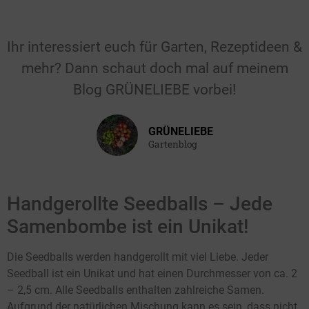
Für Hochzeiten &
Feiern
Ihr interessiert euch für Garten, Rezeptideen &
mehr? Dann schaut doch mal auf meinem
Gastgeschenk für die Hochzeit, den
Blog GRÜNELIEBE vorbei!
Geburtstag, die Taufe oder einen
anderen Anlass.
GRÜNELIEBE
Hier klicken
Gartenblog
Handgerollte Seedballs – Jede
Samenbombe ist ein Unikat!
Die Seedballs werden handgerollt mit viel Liebe. Jeder
Seedball ist ein Unikat und hat einen Durchmesser von ca. 2
– 2,5 cm. Alle Seedballs enthalten zahlreiche Samen.
Aufgrund der natürlichen Mischung kann es sein, dass nicht