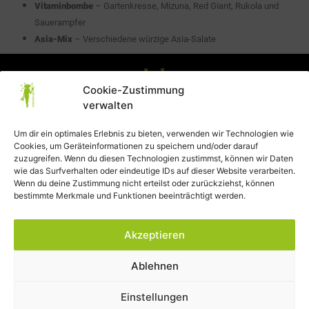
Vitaminbombe
– Gartenkresse, Mizuna, Red Giant, Rukola und
Sauerampfer
Asia-Mix
– Verschiedene würzige Asia-Salate
Cookie-Zustimmung
verwalten
Um dir ein optimales Erlebnis zu bieten, verwenden wir Technologien wie
Cookies, um Geräteinformationen zu speichern und/oder darauf
Datenschutzerklärung
zuzugreifen. Wenn du diesen Technologien zustimmst, können wir Daten
wie das Surfverhalten oder eindeutige IDs auf dieser Website verarbeiten.
AGB
Wenn du deine Zustimmung nicht erteilst oder zurückziehst, können
bestimmte Merkmale und Funktionen beeinträchtigt werden.
Impressum
Widerrufsbelehrung
Akzeptieren
Cookie-Richtlinie (EU)
Ablehnen
Einstellungen