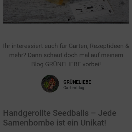
Für Hochzeiten &
Feiern
Ihr interessiert euch für Garten, Rezeptideen &
mehr? Dann schaut doch mal auf meinem
Gastgeschenk für die Hochzeit, den
Blog GRÜNELIEBE vorbei!
Geburtstag, die Taufe oder einen
anderen Anlass.
GRÜNELIEBE
Hier klicken
Gartenblog
Handgerollte Seedballs – Jede
Samenbombe ist ein Unikat!