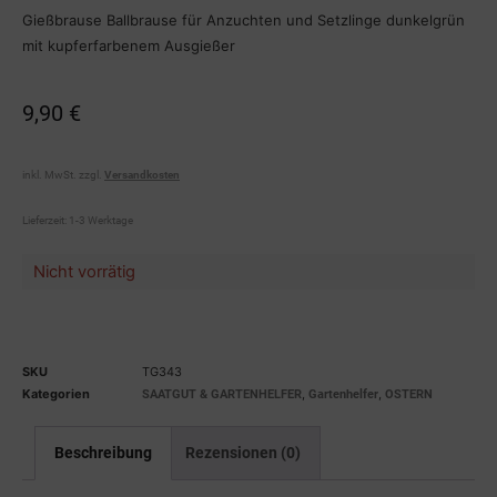
Gießbrause Ballbrause für Anzuchten und Setzlinge dunkelgrün
mit kupferfarbenem Ausgießer
9,90
€
inkl. MwSt.
zzgl.
Versandkosten
Lieferzeit:
1-3 Werktage
Nicht vorrätig
SKU
TG343
Kategorien
,
,
SAATGUT & GARTENHELFER
Gartenhelfer
OSTERN
Beschreibung
Rezensionen (0)