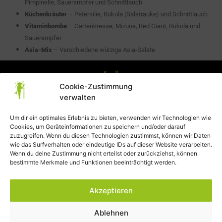
Pimpinelle, Sauerampfer und Schnittlauch
Küchenkräuter
– Petersilie, Rukola (Salatrauke) und Schnittlauch
Vitaminbombe
– Gartenkresse, Mizuna, Red Giant, Rukola und
Sauerampfer
Asia-Mix
– Verschiedene würzige Asia-Salate
Cookie-Zustimmung
verwalten
Um dir ein optimales Erlebnis zu bieten, verwenden wir Technologien wie
Cookies, um Geräteinformationen zu speichern und/oder darauf
Datenschutzerklärung
zuzugreifen. Wenn du diesen Technologien zustimmst, können wir Daten
wie das Surfverhalten oder eindeutige IDs auf dieser Website verarbeiten.
AGB
Wenn du deine Zustimmung nicht erteilst oder zurückziehst, können
bestimmte Merkmale und Funktionen beeinträchtigt werden.
Impressum
Widerrufsbelehrung
Akzeptieren
Cookie-Richtlinie (EU)
Ablehnen