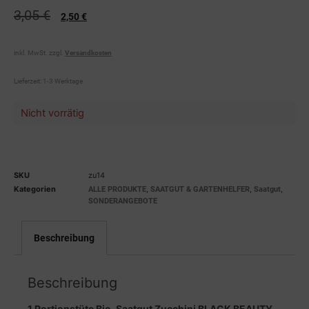
3,05
€
2,50
€
inkl. MwSt.
zzgl.
Versandkosten
Lieferzeit:
1-3 Werktage
Nicht vorrätig
SKU
zu14
Kategorien
,
,
,
ALLE PRODUKTE
SAATGUT & GARTENHELFER
Saatgut
SONDERANGEBOTE
Beschreibung
Beschreibung
1 Portionstüte Bio-Saatgut Zucchini BLACK BEAUTY