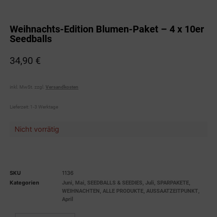
Weihnachts-Edition Blumen-Paket – 4 x 10er
Seedballs
34,90
€
inkl. MwSt.
zzgl.
Versandkosten
Lieferzeit:
1-3 Werktage
Nicht vorrätig
SKU
1136
Kategorien
,
,
,
,
,
Juni
Mai
SEEDBALLS & SEEDIES
Juli
SPARPAKETE
,
,
,
WEIHNACHTEN
ALLE PRODUKTE
AUSSAATZEITPUNKT
April