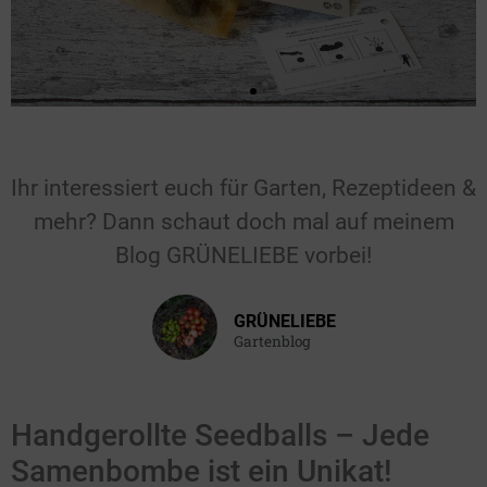
Für Hochzeiten &
Feiern
Ihr interessiert euch für Garten, Rezeptideen &
mehr? Dann schaut doch mal auf meinem
Gastgeschenk für die Hochzeit, den
Geburtstag, die Taufe oder einen
Blog GRÜNELIEBE vorbei!
anderen Anlass.
GRÜNELIEBE
Hier klicken
Gartenblog
Handgerollte Seedballs – Jede
Samenbombe ist ein Unikat!