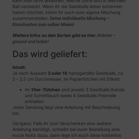
kann man nicht erkennen, welche Sorte sich in welchem
Ball versteckt. Wenn ihr die Seedballs lieber sortenrein
haben möchtet, könnt ihr euch eure eigene Mischung
zusammenstellen:
Deine individuelle Mischung –
Einzelsorten zum selber Mixen!
Weitere Infos zu den Sorten gibt es hier:
Kräuter –
gesund und lecker!
Das wird geliefert:
Inhalt:
Je nach Auswahl
3 oder 10
handgerollte Seedballs, ca.
2 – 2,5 cm Durchmesser, im Papiertütchen mit Etikett.
Im
10er-Tütchen
sind jeweils 3 Seedballs Rukola
und Schnittlauch sowie 4 Seedballs Petersilie
enthalten.
Jeder Sendung liegt eine Anleitung mit Beschreibung
bei.
Übrigens: Falls ihr zum Verschenken eine weitere
Anleitung benötigt, schreibt bei eurer Bestellung eine
kurze Notiz dazu, dann lege ich euch diese kostenlos