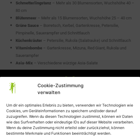
Schmetterlingstanz
– Mehr als 30 Blumensorten, Wuchshöhe 40 –
80 cm
Blütenmeer
– Mehr als 15 Blumensorten, Wuchshöhe 25 – 40 cm
Grüne Sauce
– Borretsch, Kerbel, Gartenkresse, Petersilie,
Pimpinelle, Sauerampfer und Schnittlauch
Küchenkräuter
– Petersilie, Rukola (Salatrauke) und Schnittlauch
Vitaminbombe
– Gartenkresse, Mizuna, Red Giant, Rukola und
Sauerampfer
Asia-Mix
– Verschiedene würzige Asia-Salate
Cookie-Zustimmung
verwalten
Um dir ein optimales Erlebnis zu bieten, verwenden wir Technologien wie
Cookies, um Geräteinformationen zu speichern und/oder darauf
Datenschutzerklärung
zuzugreifen. Wenn du diesen Technologien zustimmst, können wir Daten
wie das Surfverhalten oder eindeutige IDs auf dieser Website verarbeiten.
AGB
Wenn du deine Zustimmung nicht erteilst oder zurückziehst, können
bestimmte Merkmale und Funktionen beeinträchtigt werden.
Impressum