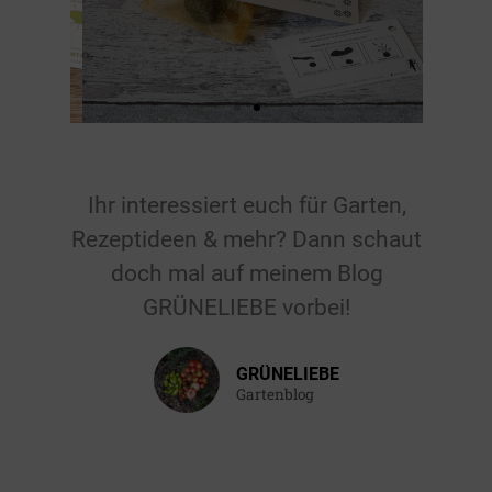
Für
Ihr interessiert euch für Garten,
Hochzeiten
Rezeptideen & mehr? Dann schaut
el
& Feiern
doch mal auf meinem Blog
GRÜNELIEBE vorbei!
Gastgeschenk für
die Hochzeit, den
GRÜNELIEBE
Geburtstag, die
Gartenblog
Taufe oder einen
anderen Anlass.