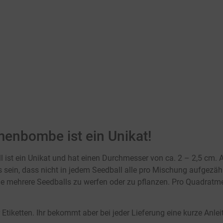
ier klicken
Hier klicken
enbombe ist ein Unikat!
l ist ein Unikat und hat einen Durchmesser von ca. 2 – 2,5 cm. A
sein, dass nicht in jedem Seedball alle pro Mischung aufgezähl
le mehrere Seedballs zu werfen oder zu pflanzen. Pro Quadratmet
tiketten. Ihr bekommt aber bei jeder Lieferung eine kurze Anlei