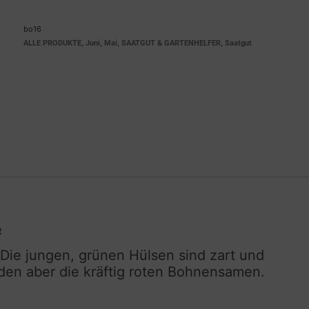
bo16
,
,
,
,
ALLE PRODUKTE
Juni
Mai
SAATGUT & GARTENHELFER
Saatgut
R
ie jungen, grünen Hülsen sind zart und
en aber die kräftig roten Bohnensamen.