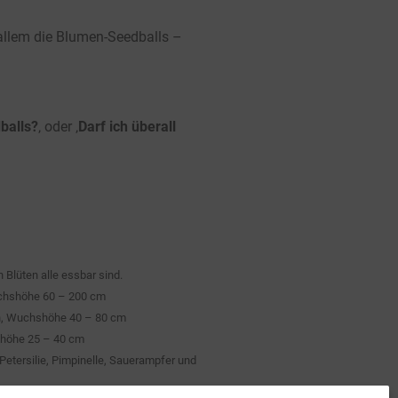
allem die Blumen-Seedballs –
balls?
‚ oder ‚
Darf ich überall
 Blüten alle essbar sind.
chshöhe 60 – 200 cm
n, Wuchshöhe 40 – 80 cm
höhe 25 – 40 cm
Petersilie, Pimpinelle, Sauerampfer und