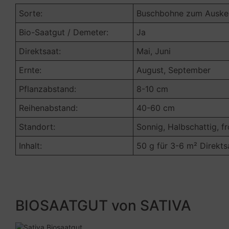
Sorte:
Buschbohne zum Ausk
Bio-Saatgut / Demeter:
Ja
Direktsaat:
Mai, Juni
Ernte:
August, September
Für
Pflanzabstand:
8-10 cm
Firmen:
Ho
Reihenabstand:
40-60 cm
Werbemittel
& 
Standort:
Sonnig, Halbschattig, f
& Co.
Inhalt:
50 g für 3-6 m² Direkts
Gast
die 
Werbemittel &
Geb
Give-away – Ihr
Tauf
individuelles
BIOSAATGUT von SATIVA
and
Produkt