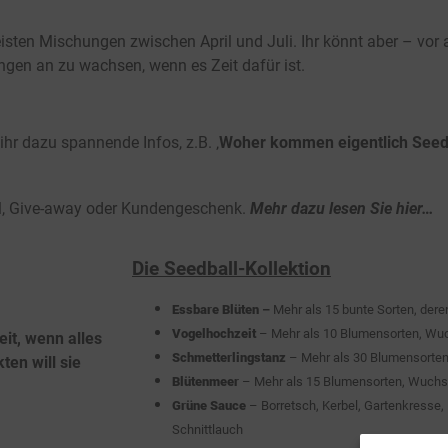
sten Mischungen zwischen April und Juli. Ihr könnt aber – vor 
ngen an zu wachsen, wenn es Zeit dafür ist.
ihr dazu spannende Infos, z.B. ‚
Woher kommen eigentlich Seed
tel, Give-away oder Kundengeschenk.
Mehr dazu lesen Sie hier…
Die Seedball-Kollektion
Essbare Blüten
–
Mehr als 15 bunte Sorten, deren
Vogelhochzeit
– Mehr als 10 Blumensorten, Wu
eit, wenn alles
Schmetterlingstanz
– Mehr als 30 Blumensorte
en will sie
Blütenmeer
– Mehr als 15 Blumensorten, Wuchs
Grüne Sauce
– Borretsch, Kerbel, Gartenkresse, 
Schnittlauch