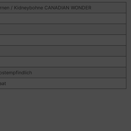
ernen / Kidneybohne CANADIAN WONDER
Für
Für
chzeiten
Firmen:
Feiern
Werbemitt
rostempfindlich
& Co.
aat
geschenk für
Hochzeit, den
Werbemittel &
urtstag, die
Give-away – Ihr
e oder einen
individuelles
eren Anlass.
Produkt