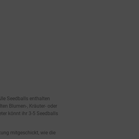
Hier klicken
lle Seedballs enthalten
ten Blumen-, Kräuter- oder
er könnt ihr 3-5 Seedballs
tung mitgeschickt, wie die