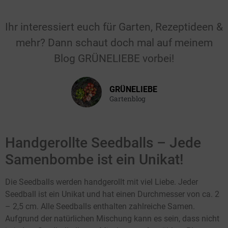
Für Hochzeiten &
Feiern
Ihr interessiert euch für Garten, Rezeptideen &
mehr? Dann schaut doch mal auf meinem
Gastgeschenk für die Hochzeit, den
Blog GRÜNELIEBE vorbei!
Geburtstag, die Taufe oder einen
anderen Anlass.
GRÜNELIEBE
Hier klicken
Gartenblog
Handgerollte Seedballs – Jede
Samenbombe ist ein Unikat!
Die Seedballs werden handgerollt mit viel Liebe. Jeder
Seedball ist ein Unikat und hat einen Durchmesser von ca. 2
– 2,5 cm. Alle Seedballs enthalten zahlreiche Samen.
Aufgrund der natürlichen Mischung kann es sein, dass nicht