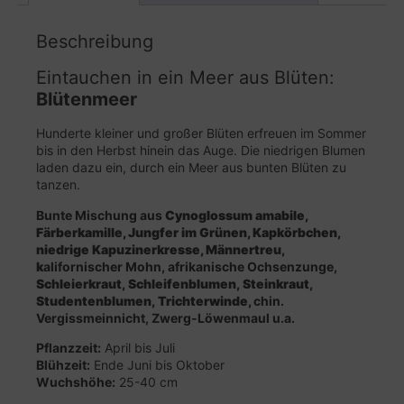
Beschreibung
Eintauchen in ein Meer aus Blüten:
Blütenmeer
Hunderte kleiner und großer Blüten erfreuen im Sommer
bis in den Herbst hinein das Auge. Die niedrigen Blumen
laden dazu ein, durch ein Meer aus bunten Blüten zu
tanzen.
Bunte Mischung aus
Cynoglossum amabile,
Färberkamille,
Jungfer im Grünen
,
Kapkörbchen,
niedrige Kapuzinerkresse,
Männertreu,
k
alifornischer Mohn, afrikanische Ochsenzunge,
Schleierkraut,
Schleifenblumen,
Steinkraut,
Studentenblumen,
Trichterwinde,
chin.
Vergissmeinnicht, Zwerg-Löwenmaul u.a.
Pflanzzeit:
April bis Juli
Blühzeit:
Ende Juni bis Oktober
Wuchshöhe:
25-40 cm