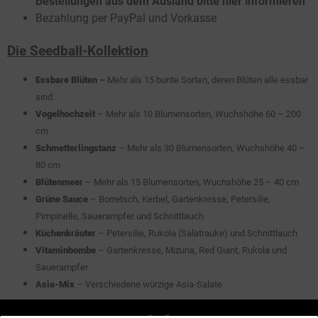
Bestellungen aus dem Ausland bitte hier informieren
Bezahlung per PayPal und Vorkasse
Die Seedball-Kollektion
Essbare Blüten
–
Mehr als 15 bunte Sorten, deren Blüten alle essbar
sind.
Vogelhochzeit
– Mehr als 10 Blumensorten, Wuchshöhe 60 – 200
cm
Schmetterlingstanz
– Mehr als 30 Blumensorten, Wuchshöhe 40 –
80 cm
Blütenmeer
– Mehr als 15 Blumensorten, Wuchshöhe 25 – 40 cm
Grüne Sauce
– Borretsch, Kerbel, Gartenkresse, Petersilie,
Pimpinelle, Sauerampfer und Schnittlauch
Küchenkräuter
– Petersilie, Rukola (Salatrauke) und Schnittlauch
Vitaminbombe
– Gartenkresse, Mizuna, Red Giant, Rukola und
Sauerampfer
Asia-Mix
– Verschiedene würzige Asia-Salate