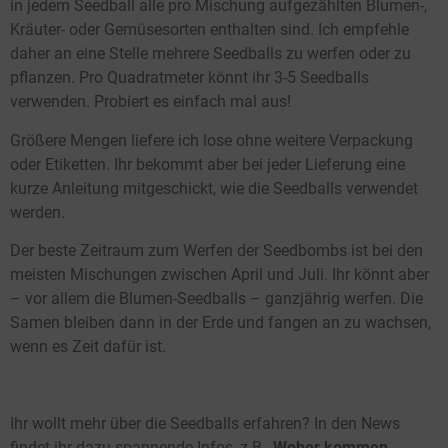
in jedem Seedball alle pro Mischung aufgezählten Blumen-,
Kräuter- oder Gemüsesorten enthalten sind. Ich empfehle
daher an eine Stelle mehrere Seedballs zu werfen oder zu
pflanzen. Pro Quadratmeter könnt ihr 3-5 Seedballs
verwenden. Probiert es einfach mal aus!
Größere Mengen liefere ich lose ohne weitere Verpackung
oder Etiketten. Ihr bekommt aber bei jeder Lieferung eine
kurze Anleitung mitgeschickt, wie die Seedballs verwendet
werden.
Der beste Zeitraum zum Werfen der Seedbombs ist bei den
meisten Mischungen zwischen April und Juli. Ihr könnt aber
– vor allem die Blumen-Seedballs – ganzjährig werfen. Die
Samen bleiben dann in der Erde und fangen an zu wachsen,
wenn es Zeit dafür ist.
Ihr wollt mehr über die Seedballs erfahren? In den News
findet ihr dazu spannende Infos, z.B. ‚
Woher kommen