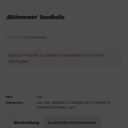
‚Blütenmeer‘ Seedballs
inkl. MwSt.
zzgl.
Versandkosten
Dieses Produkt ist derzeit ausverkauft und nicht
verfügbar.
SKU
N/A
Kategorien
,
,
,
,
Juni
Mai
SEEDBALLS & SEEDIES
ALLE PRODUKTE
,
AUSSAATZEITPUNKT
April
Beschreibung
Zusätzliche Informationen